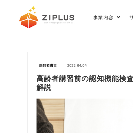
ZIPLUS（
事業内容
事業一覧
メディアサ
高齢者講習
2022.04.04
翻訳事業
高齢者講習前の認知機能検
動画販売事
解説
モビリティ