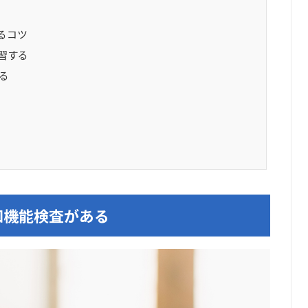
るコツ
習する
する
知機能検査がある