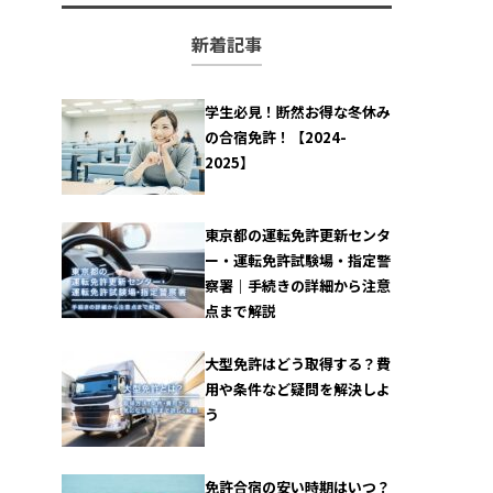
新着記事
学生必見！断然お得な冬休み
の合宿免許！【2024-
2025】
東京都の運転免許更新センタ
ー・運転免許試験場・指定警
察署｜手続きの詳細から注意
点まで解説
大型免許はどう取得する？費
用や条件など疑問を解決しよ
う
免許合宿の安い時期はいつ？