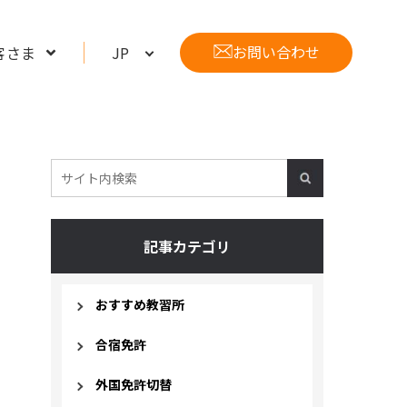
な人生を応援！
お問い合わせ
客さま
取得
切替
紹介
記事カテゴリ
人材育成事業
おすすめ教習所
合宿免許
外国免許切替