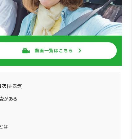
目次
非表示
[
]
査がある
とは