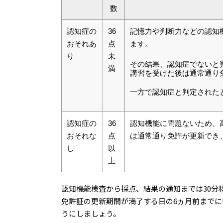
数
認知症の
36
記憶力や判断力などの認知
おそれあ
点
ます。
り
未
その結果、認知症でないと
満
講習を受けた後は通常通り
一方で認知症と判定された
認知症の
36
認知機能に問題ないため、
おそれな
点
は通常通り免許が更新でき
し
以
上
認知機能検査から採点、結果の通知までは30分
免許証の更新期間が満了する日の6ヵ月前まで
うにしましょう。