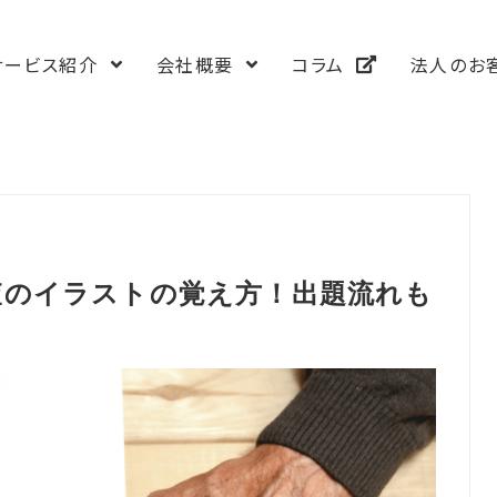
ジップラス株式会社）│車のある幸せ
サービス紹介
会社概要
コラム
法人のお
Do-Live
採用情報
免許
ービス事業
高齢者講習の手引き
募集要項
外免
合宿免許のアイディ
人材
査のイラストの覚え方！出題流れも
業
Candy Japan
海外
事業
Ziplusの外免切替
Samurai Driver
ロードサービス