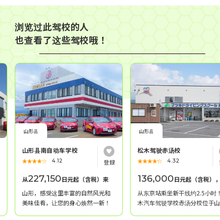
浏览过此驾校的人
也查看了这些驾校哦！
山形县
山形县
山形县南自动车学校
松木驾驶赤汤校
★★★★★
☆☆☆☆☆
★★★★★
☆☆☆☆☆
4.12
4.32
227,150
136,000
从
日元起（含税）来
日元起（含税）
山形，感受这里丰富的自然风光和
从东京站乘坐新干线约2.5小时
美味佳肴，让您的身心焕然一新！
木汽车驾驶学校赤汤分校位于山
县南阳市，靠近拥有930多年历