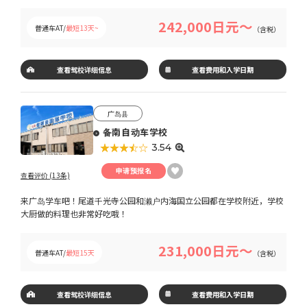
242,000日元～
普通车AT/
最短13天~
（含税）
查看驾校详细信息
查看费用和入学日期
广岛县
备南自动车学校
★★★★★
☆☆☆☆☆
3.54
申请预报名
查看评价 (13条)
来广岛学车吧！尾道千光寺公园和濑户内海国立公园都在学校附近，学校
大厨做的料理也非常好吃哦！
231,000日元～
普通车AT/
最短15天
（含税）
查看驾校详细信息
查看费用和入学日期