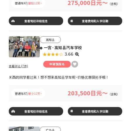
275,000日元～
普通车AT/
最短13天~
（含税）
查看驾校详细信息
查看费用和入学日期
高知县
一宫·高知县汽车学校
★★★★★
☆☆☆☆☆
3.66
申请预报名
查看评论 (7件)
关西的同学看过来！想不想来高知县学车呢~价格优惠很抢手哦！
203,500日元～
普通车AT/
最少12天~
（含税）
查看驾校详细信息
查看费用和入学日期
广岛县