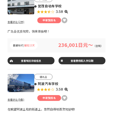
贺茂自动车学校
★★★★★
☆☆☆☆☆
3.58
申请预报名
查看评论 (2件)
广岛县优质驾校，快来体验吧！
236,001日元～
普通车AT/
最短15天
（含税）
查看驾校详细信息
查看费用和入学日期
德岛县
阿波汽车学校
★★★★★
☆☆☆☆☆
3.58
申请预报名
查看评论 (9条)
在眺望阿波土柱的街道上，悠然自得地首次驾驶吧!