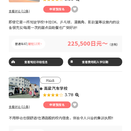
申请预报名
查看评论 (12条)
即使它是一所驾驶学校!卡拉OK、乒乓球、漫画角、影剧室等设施内的设
备很充实!每周一次的甜点自助餐也广受好评!
225,500日元～
普通车AT/
最短13天~
（含税）
查看驾校详细信息
查看费用和入学日期
冈山县
高粱汽车学校
★★★★★
☆☆☆☆☆
3.78
申请预报名
查看评论 (11条)
不用移动也很舒适!在酒店般的校内宿舍，体验令人兴奋的集训执照!!