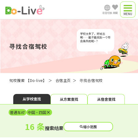
语言切换
收藏
合宿驾校
日语
学校太多了，好难选
合宿方案
啊……能不能找到一个符
合条件的呢~？
寻找合宿驾校
通学驾校（暂未开
English
放）
中文简体
驾校搜索 【Do-live】
合宿主页
寻找合宿驾校
Vish t Nam
从学校查找
从方案查找
从宿舍查找
​ ​
×
普通车AT
中国・四国
16 条
Myanmar
缩小范围
搜索结果