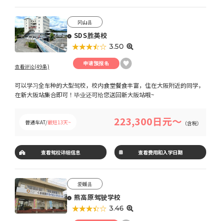
冈山县
SDS胜英校
★★★★★
☆☆☆☆☆
3.50
申请预报名
查看评论(49条)
可以学习全车种的大型驾校，校内食堂餐食丰富，住在大阪附近的同学，
在新大阪站集合即可！毕业还可给您送回新大阪站哦~
223,300日元～
普通车AT/
最短13天~
（含税）
查看驾校详细信息
查看费用和入学日期
爱媛县
熊高原驾驶学校
★★★★★
☆☆☆☆☆
3.46