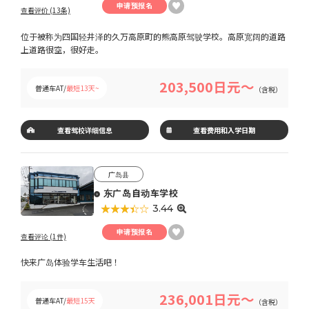
申请预报名
查看评价 (13条)
位于被称为四国轻井泽的久万高原町的熊高原驾驶学校。高原宽阔的道路
上道路很空，很好走。
203,500日元～
普通车AT/
最短13天~
（含税）
查看驾校详细信息
查看费用和入学日期
广岛县
东广岛自动车学校
★★★★★
☆☆☆☆☆
3.44
申请预报名
查看评论 (1件)
快来广岛体验学车生活吧！
236,001日元～
普通车AT/
最短15天
（含税）