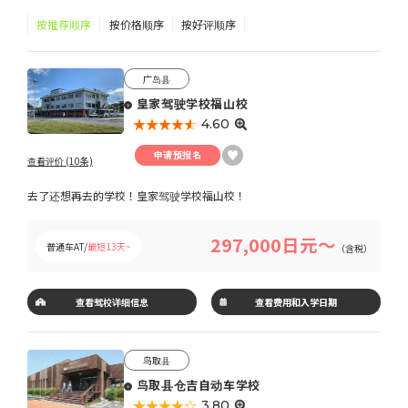
按推荐顺序
按价格顺序
按好评顺序
广岛县
皇家驾驶学校福山校
★★★★★
☆☆☆☆☆
4.60
申请预报名
查看评价 (10条)
去了还想再去的学校！皇家驾驶学校福山校！
297,000日元～
普通车AT/
最短13天~
（含税）
查看驾校详细信息
查看费用和入学日期
鸟取县
鸟取县仓吉自动车学校
★★★★★
☆☆☆☆☆
3.80