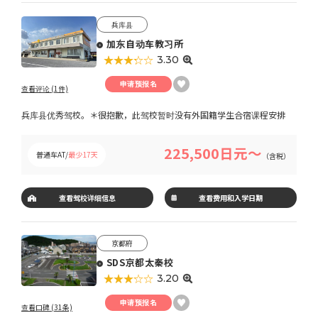
兵库县
加东自动车教习所
★★★★★
☆☆☆☆☆
3.30
申请预报名
查看评论 (1件)
兵库县优秀驾校。＊很抱歉，此驾校暂时没有外国籍学生合宿课程安排
225,500日元～
普通车AT/
最少17天
（含税）
查看驾校详细信息
查看费用和入学日期
京都府
SDS京都太秦校
★★★★★
☆☆☆☆☆
3.20
申请预报名
查看口碑 (31条)