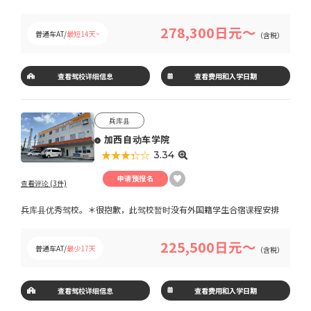
278,300日元～
普通车AT/
最短14天~
（含税）
查看驾校详细信息
查看费用和入学日期
兵库县
加西自动车学院
★★★★★
☆☆☆☆☆
3.34
申请预报名
查看评论 (3件)
兵库县优秀驾校。＊很抱歉，此驾校暂时没有外国籍学生合宿课程安排
225,500日元～
普通车AT/
最少17天
（含税）
查看驾校详细信息
查看费用和入学日期