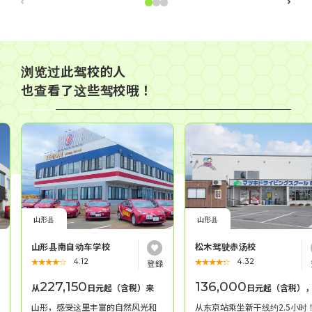
浏览过此驾校的人
也查看了这些驾校哦！
山形县
山形县
山形县南自动车学校
松木驾驶赤汤校
★★★★★
☆☆☆☆☆
★★★★★
☆☆☆☆☆
4.12
4.32
227,150
136,000
从
日元起（含税）来
日元起（含税）
山形，感受这里丰富的自然风光和
从东京站乘坐新干线约2.5小时