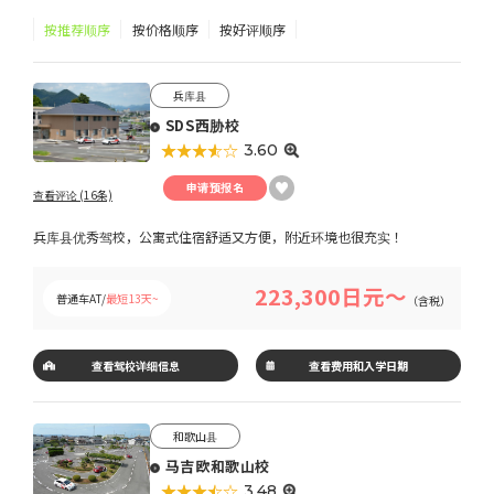
按推荐顺序
按价格顺序
按好评顺序
兵库县
SDS西胁校
★★★★★
☆☆☆☆☆
3.60
申请预报名
查看评论 (16条)
兵库县优秀驾校，公寓式住宿舒适又方便，附近环境也很充实！
223,300日元～
普通车AT/
最短13天~
（含税）
查看驾校详细信息
查看费用和入学日期
和歌山县
马吉欧和歌山校
★★★★★
☆☆☆☆☆
3.48