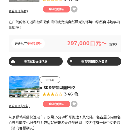
申请预报名
查看评论 (4件)
在广阔的练习道和被和歌山湾环绕充满自然风光的环境中悠然自得地学习
驾照吧！
297,000日元～
普通车AT/
最短13天~
（含税）
查看驾校详细信息
查看费用和入学日期
滋贺县
SDS琵琶湖濑田校
★★★★★
☆☆☆☆☆
3.46
申请预报名
查看评论 (24条)
从京都站乘坐快速电车，仅需15分钟即可到达！从北陆、名古屋方向慕名
而来的同学也很多哦！旁边就是著名景点琵琶湖。校内还有一位中文老师
（请向客服确认）