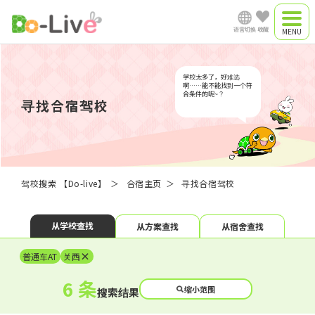
语言切换
收藏
合宿驾校
日语
学校太多了，好难选
合宿方案
啊……能不能找到一个符
合条件的呢~？
寻找合宿驾校
通学驾校（暂未开
English
放）
中文简体
驾校搜索 【Do-live】
合宿主页
寻找合宿驾校
Vish t Nam
从学校查找
从方案查找
从宿舍查找
​ ​
×
普通车AT
关西
6 条
Myanmar
缩小范围
搜索结果