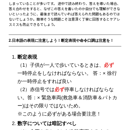
しまっていることが多いです。 途中で読み終わり、答えを導いた場合、
答え合わせをすると、なぜこの答えを書いたのか自分でも理解ができな
いといったように、最後まで読んでいれば答えられた問題もあるのでは
ないでしょうか。簡単そうな問題こそ注意深く丁寧に回答するとケアレ
スミスも防止できるでしょう。
2.日本語の表現に注意しよう！断定表現や命令口調は注意を！
断定表現
（1）子供が一人で歩いているときは、
必ず
一時停止をしなければならない。 答：× 徐行
か一時停止をすれば良い
（2）赤信号では
必ず
停車しなければならな
い。答：× 緊急車両(救急車＆消防車＆パトカ
ー)はその限りではないため。
※このように必ずがある場合要注意！
数字については暗記すべし