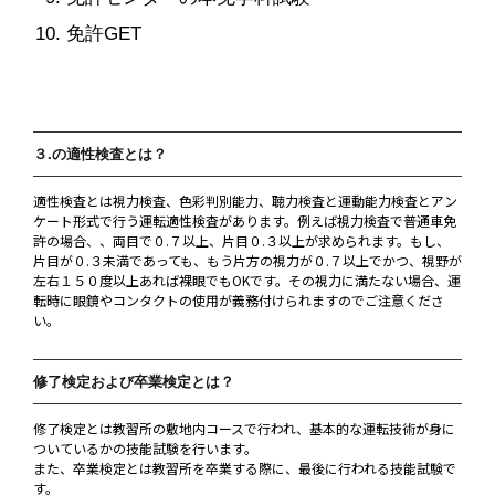
免許GET
３.の適性検査とは？
適性検査とは視力検査、色彩判別能力、聴力検査と運動能力検査とアン
ケート形式で行う運転適性検査があります。例えば視力検査で普通車免
許の場合、、両目で０.７以上、片目０.３以上が求められます。もし、
片目が０.３未満であっても、もう片方の視力が０.７以上でかつ、視野が
左右１５０度以上あれば裸眼でもOKです。その視力に満たない場合、運
転時に眼鏡やコンタクトの使用が義務付けられますのでご注意くださ
い。
修了検定および卒業検定とは？
修了検定とは教習所の敷地内コースで行われ、基本的な運転技術が身に
ついているかの技能試験を行います。
また、卒業検定とは教習所を卒業する際に、最後に行われる技能試験で
す。