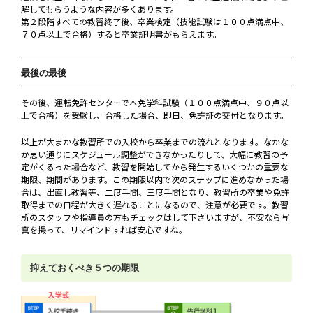
解してもらうような内容が多くあります。
第２段階すべての教習終了後、卒業検定（技能試験は１００点満点中、
７０点以上で合格）すると卒業証明書がもらえます。
最後の最後
その後、運転免許センターで本免学科試験（１００点満点中、９０点以
上で合格）を受験し、合格した場合、即日、免許証の交付となります。
以上が大まかな教習所での入校から卒業までの流れとなります。なかな
か思い通りにスケジュール調整ができなかったりして、大幅に教習の予
定がくるった場合など、教習を開始してから発生するいくつかの重要な
期限、期間があります。この期限以内で次のステップに進めなかった場
合は、出直し教習等、二度手間、三度手間となり、教習所の卒業や免許
取得までの日程が大きく遅れることになるので、注意が必要です。教習
所のスタッフや指導員の方もチェックはして下さいますが、不安なら写
真を撮って、リマインドすれば安心ですね。
抑えておくべき５つの期限