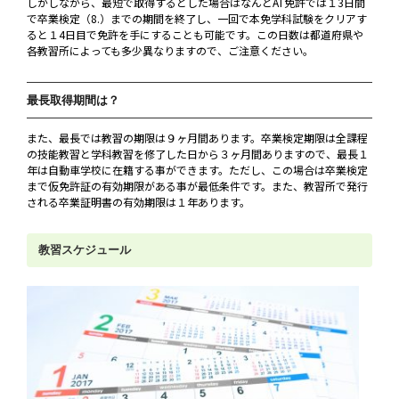
しかしながら、最短で取得するとした場合はなんとAT免許では１3日間
で卒業検定（8.）までの期間を終了し、一回で本免学科試験をクリアす
ると１4日目で免許を手にすることも可能です。この日数は都道府県や
各教習所によっても多少異なりますので、ご注意ください。
最長取得期間は？
また、最長では教習の期限は９ヶ月間あります。卒業検定期限は全課程
の技能教習と学科教習を修了した日から３ヶ月間ありますので、最長１
年は自動車学校に在籍する事ができます。ただし、この場合は卒業検定
まで仮免許証の有効期限がある事が最低条件です。また、教習所で発行
される卒業証明書の有効期限は１年あります。
教習スケジュール