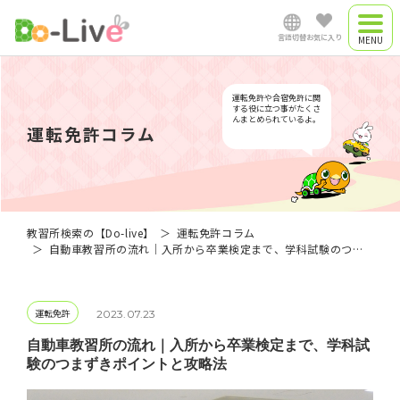
言語切替
お気に入り
合宿教習所
日本語
運転免許や合宿免許に関
合宿プラン
する役に立つ事がたくさ
んまとめられているよ。
運転免許コラム
通学教習所
English
中文简体
教習所検索の【Do-live】
運転免許コラム
自動車教習所の流れ｜入所から卒業検定まで、学科試験のつまずきポイントと攻略法
Việt Nam
運転免許
2023.07.23
Myanmar
自動車教習所の流れ｜入所から卒業検定まで、学科試
験のつまずきポイントと攻略法