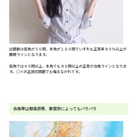
出題数は仮免が５０問、本免が１００問でいずれも正答率９０％以上が
勝敗ラインとなります。
仮免では４５問以上、本免でも９０問以上の正答が合格ラインとなりま
す。○×の正誤式問題でも侮るなかれです。
合格率は都道府県、教習所によってもバラバラ