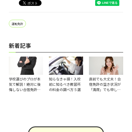
運転免許
新着記事
学校選びのプロが本
知らなきゃ損！入校
直前でも大丈夫！合
気で解説！絶対に後
前に知るべき教習所
宿免許の空き状況が
悔しない合宿免許の
の料金の調べ方５選
「満席」でも申し込
オススメ校
む方法