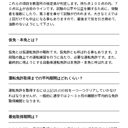
これらの項目を教習所の検定員が判定します。持ち点１００点の内、７
０点以上が合否のラインです。試験の公平や公正を期するために、受験
者を複数にしたり、第３者を乗せて試験が行われます。大きなミスでは
１回だけでも中止になる事もありますので、最後まで気を引き締めて、
油断のないようにして下さい。
仮免・本免とは？
仮免とは仮運転免許の略称です。仮免許とも呼ばれる事もあります。２
段階の路上での運転練習を行うに当たり、必要な運転免許です。また、
最終的に得ようとする自動車運転免許は本免許・本免と呼ばれます。
運転免許取得までの平均期間はどれくらい？
運転免許を取得するには
を一つ一つクリアしていかなけ
上記10.の行程
ればなりませんが、一般的に通学では２〜３ヶ月の期間が平均的な免許
取得期間となります。
最短取得期間は？