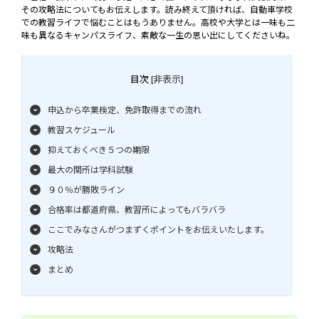
その攻略法についてもお伝えします。読み終えて頂ければ、自動車学校
での教習ライフで悩むことはもうありません。高校や大学とは一味も二
味も異なるキャンパスライフ、素敵な一生の思い出にしてくださいね。
目次
非表示
[
]
申込から卒業検定、免許取得までの流れ
教習スケジュール
抑えておくべき５つの期限
最大の関所は学科試験
９０％が勝敗ライン
合格率は都道府県、教習所によってもバラバラ
ここでみなさんがつまずくポイントをお伝えいたします。
攻略法
まとめ