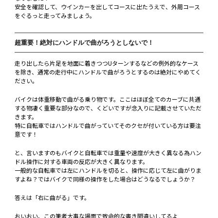
安全を確認して、ウインカーを出してコースに出たうえで、外周コース
をぐるっと走ってみましょう。
超重要！絶対にハンドルで曲がろうとしないで！
走り出したら片足を地面に着きつつUターンするなどの例外的なケース
を除き、通常の走行中にハンドルで曲がろうとするのは絶対にやめてく
ださい。
バイクは体重移動で曲がる乗り物です。ここはほぼ全てのカーブに共通
する物凄く重要な部分なので、くどいですが念入りに記載させていただ
きます。
特に自転車ではハンドルで曲がっていてそのクセが付いている方は要注
意です！
と、言いますのもバイクと自転車では重量や速度が大きく異なる為ハン
ドル操作に対する車両の反応が大きく異なります。
一般的な自転車では左にハンドルを切ると、操作に応じて左に曲がりま
すよね？ではバイクで同様の操作をした場合はどうなるでしょうか？
答えは「右に曲がる」です。
おいおい、この筆者大事な場面で致命的な書き間違いしてるよ