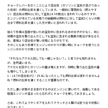
チョークレバーを引くことにより混合気（ガソリンと空気が混ざり合っ
た気体）の燃料比率を濃くしています。一般的に理想的な（燃えやす
い）混合気は燃料1に対して空気14.7の割合と言われているのですが、
エンジンが冷えている状態での始動時は燃料1に対して空気5くらいの割
合まで燃料比率を濃くした方が良いと言われています。
加えて冬場は湿度が低いため空気中に含まれる水の分子が少なく、同じ
体積の空気を取り込んだとしても空気に含まれる酸素の割合が多なるた
め、夏場より混合気が薄い状態になりがちです。
そのこともあり冬場でエンジンのかかりが悪い時にチョークを使うとエ
ンジンのかかりが良くなります。
「それならアクセル回しても一緒じゃない？」と思うかも知れません
が、全然違います。
アクセルを回すとガソリンの量は増えますが、同時に取り込む空気の量
も増やしてしまいます。
1：14.7の混合気が2：29.4になったとしても燃料比率は変わりませんよ
ね？燃料の比率を濃くすることが重要なのです。
ただし濃い状態のまま走行するのはエンジンに悪いので、始動してある
程度エンジンが温まったら忘れずにチョークを戻しておきましょう。
さあ、これでようやくギアを入れてクラッチさえ繋げば走り出す状態に
なりました！