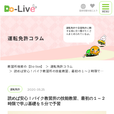
言語切替
お気に入り
合宿教習所
日本語
運転免許や合宿免許に関
合宿プラン
する役に立つ事がたくさ
んまとめられているよ。
運転免許コラム
通学教習所
English
中文简体
教習所検索の【Do-live】
運転免許コラム
読めば安心！バイク教習所の技能教習、最初の１～２時限で学ぶ基礎を５分で予習
Việt Nam
運転免許
2020.05.25
Myanmar
読めば安心！バイク教習所の技能教習、最初の１～２
時限で学ぶ基礎を５分で予習