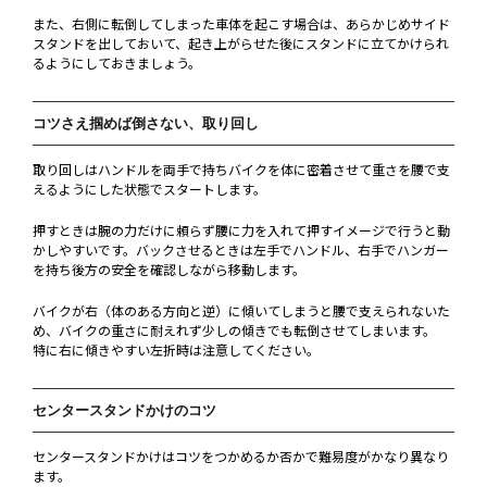
また、右側に転倒してしまった車体を起こす場合は、あらかじめサイド
スタンドを出しておいて、起き上がらせた後にスタンドに立てかけられ
るようにしておきましょう。
コツさえ掴めば倒さない、取り回し
取り回しはハンドルを両手で持ちバイクを体に密着させて重さを腰で支
えるようにした状態でスタートします。
押すときは腕の力だけに頼らず腰に力を入れて押すイメージで行うと動
かしやすいです。バックさせるときは左手でハンドル、右手でハンガー
を持ち後方の安全を確認しながら移動します。
バイクが右（体のある方向と逆）に傾いてしまうと腰で支えられないた
め、バイクの重さに耐えれず少しの傾きでも転倒させてしまいます。
特に右に傾きやすい左折時は注意してください。
センタースタンドかけのコツ
センタースタンドかけはコツをつかめるか否かで難易度がかなり異なり
ます。