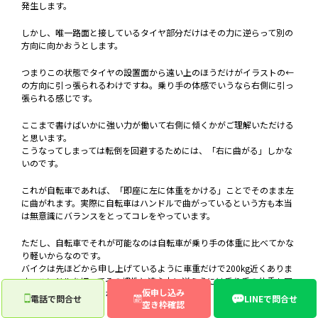
発生します。
しかし、唯一路面と接しているタイヤ部分だけはその力に逆らって別の
方向に向かおうとします。
つまりこの状態でタイヤの設置面から遠い上のほうだけがイラストの←
の方向に引っ張られるわけですね。乗り手の体感でいうなら右側に引っ
張られる感じです。
ここまで書けばいかに強い力が働いて右側に傾くかがご理解いただける
と思います。
こうなってしまっては転倒を回避するためには、「右に曲がる」しかな
いのです。
これが自転車であれば、「即座に左に体重をかける」ことでそのまま左
に曲がれます。実際に自転車はハンドルで曲がっているという方も本当
は無意識にバランスをとってコレをやっています。
ただし、自転車でそれが可能なのは自転車が乗り手の体重に比べてかな
り軽いからなのです。
バイクは先ほどから申し上げているように車重だけで200kg近くありま
す。ハンドルを切ってその慣性と遠心力に逆らうには乗り手の体重も同
仮申し込み
じく200kg近く必要になってきます。
電話で問合せ
LINEで問合せ
空き枠確認