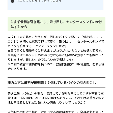
3.エンジンをかけて走ってみよう
1.まず最初は引き起こし、取り回し、センタースタンドのかけ
はずしから
入校してまず最初に行うのが、倒れたバイクを起こす「引き起こし」、
エンジンを切った状態で押して歩く「取り回し」、センタースタンドで
バイクを駐車する「センタースタンドかけ」
文章で書くと簡単そうに見えますがコツがわからないと結構大変です。
※実際にはヘルメットのかぶり方からあご紐の締め方なんかも教わった
りしますが、難しいものではないので省略します。
※二輪の教習は結構体を使うので、教習開始前に「準備運動」をする場
合もあります。
非力な方は最初が最難関！？倒れているバイクの引き起こし
普通二輪（400cc）の場合、使用している教習車によりますが車両の重
量はMTで約200kg、ATでは約230kgもあります。それだけの重さの鉄の
塊と考えるとどれだけ難しいか想像しやすいでしょうか？
当然腕の力だけで持ち上げたりするのは無理ですし、全身の力を使った