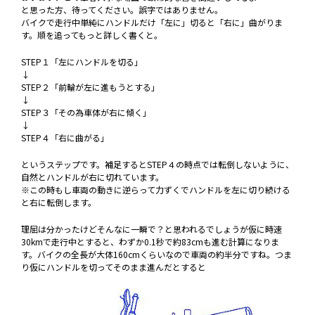
と思った方、待ってください。誤字ではありません。
バイクで走行中単純にハンドルだけ「左に」切ると「右に」曲がりま
す。順を追ってもっと詳しく書くと。
STEP１「左にハンドルを切る」
↓
STEP２「前輪が左に進もうとする」
↓
STEP３「その為車体が右に傾く」
↓
STEP４「右に曲がる」
というステップです。補足するとSTEP４の時点では転倒しないように、
自然とハンドルが右に切れています。
※この時もし車両の動きに逆らって力ずくでハンドルを左に切り続ける
と右に転倒します。
理屈は分かったけどそんなに一瞬で？と思われるでしょうが仮に時速
30kmで走行中とすると、わずか0.1秒で約83cmも進む計算になりま
す。バイクの全長が大体160cmくらいなので車両の約半分ですね。つま
り仮にハンドルを切ってそのまま進んだとすると