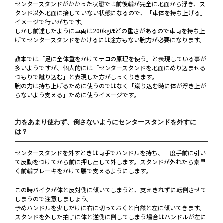
センタースタンドがかかった状態では前後輪が完全に地面から浮き、ス
タンド以外地面に接していない状態になるので、「車体を持ち上げる」
イメージで行いがちです。
しかし前述したように車両は200kgほどの重さがあるので車両を持ち上
げてセンタースタンドをかけるには途方もない腕力が必要になります。
教本では「足に全体重をかけてテコの原理を使う」と表現している事が
多いようですが、個人的には「センタースタンドを地面にめり込ませる
つもりで蹴り込む」と表現した方がしっくりきます。
腕の力は持ち上げるために使うのではなく「蹴り込む時に体が浮き上が
らないよう支える」ために使うイメージです。
力をあまり使わず、倒さないようにセンタースタンドを外すに
は？
センタースタンドを外すときは両手でハンドルを持ち、一度手前に引い
て反動をつけてから前に押し出して外します。スタンドが外れたら素早
く前輪ブレーキをかけて腰で支えるようにします。
この時バイクが体と反対側に傾いてしまうと、支えきれずに転倒させて
しまうので注意しましょう。
予めハンドルを少しだけに右に切っておくと自然と左に傾いてきます。
スタンドを外した拍子に体と逆側に倒してしまう場合はハンドルが左に