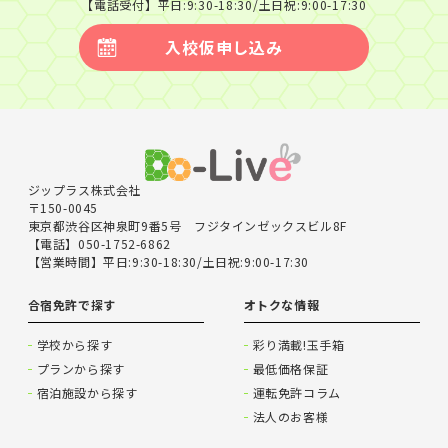
は一部入金又はご入金いただいた全額から、取消料、事務手数
【電話受付】平日:9:30-18:30/土日祝:9:00-17:30
料を引いた金額を返金し、振込手数料はお客様の負担と致しま
す。 また、ご入金前の場合は事務手数料のお支払が必要とな
入校仮申し込み
り、振込手数料はお客様の負担と致します。なお、取消料と事
務手数料については、第5条に明記します。
第四条（入校条件）
お客様のご都合により合宿教習を中断すること、⼀時帰宅する
ことはできません。但し、自動車教習所（学校）の許可がある
ときは、その限りではありません。その際、発生する別途料金
等をお客様が承諾する場合はお受けすることもあります。 中途
ジップラス株式会社
退校や転校及び一時帰宅をされる場合の交通費は支給されませ
〒150-0045
ん。（別途支給規定している自動車教習所（学校）を除く）
東京都渋谷区神泉町9番5号 フジタインゼックスビル8F
複数でお申込みいただいた後、⼀部のお客様が本契約を変更ま
【電話】050-1752-6862
たは解除した場合、他のお客様の契約条件が変更となります。
【営業時間】平日:9:30-18:30/土日祝:9:00-17:30
条件変更により差額が発生する場合は差額分もお支払いいただ
きます。
合宿免許で探す
オトクな情報
当社はお客様が次に該当する場合は、お申込みの承諾後や本契
約が成立した後であっても、募集型企画旅行契約の締結に応じ
ない場合があります。
学校から探す
彩り満載!玉手箱
※旅行条件説明書補足参照
プランから探す
最低価格保証
１)お申込み時に虚偽の申告があったとき
宿泊施設から探す
運転免許コラム
２)持病、心身の障がい、アレルギー、妊娠又は妊娠の可能性が
あり特別な配慮が必要であることを知ったとき
法人のお客様
３)行政処分等を受けており欠格期間を満了および処分者講習を