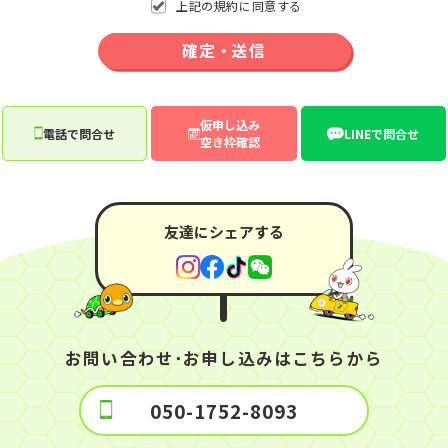
上記の規約に同意する
当社が法令に反せず、且つ、お客様の不利にならない範囲で書
面による特約を結んだときは、前項の規定にかかわらずその特
確定・送信
約が優先します。
第二条（旅行契約の内容）
この約款で「募集型企画旅行」とは当社が、合宿免許参加者の
募集のためにあらかじめ、合宿免許目的地及び日程、合宿免許
仮申し込み
電話で問合せ
LINEで問合せ
空き枠確認
参加者が提供を受けることができる自動車教習所、（学校）、
交通手段、宿泊施設その他付帯するサービスを手配し、教習所
滞在日程を管理、実施する旅行をいいます。
(参加者の義務) 参加者の故意、自己都合又は不注意による教習
の未受講の場合は、キャンセル料及びその未受講によって生じ
友達にシェアする
る延泊宿泊料(食事含む)をお支払いいただきます。
第三条（契約の成立および取消）
当社の募集型企画旅行契約にお申込みされるお客様は、お電話
またはメール、LINE、SNS等でお申込みの手続きが完了し当社
からお申込内容または内容確認書を送付した場合、本契約成立
となります。但し、お客様が18歳未満の未成年者の場合は、親
お問い合わせ･お申し込みはこちらから
権者の同意確認後（父母の一方が同意書等の対応をする場合に
は、もう一方の同意も取得して行うべきものとします）の本契
約成立となります。
050-1752-8093
本契約成立後、教習料金その他契約で定めた一切の費用を書類
記載の期日までにお支払いただきます。 本契約を解除するとき