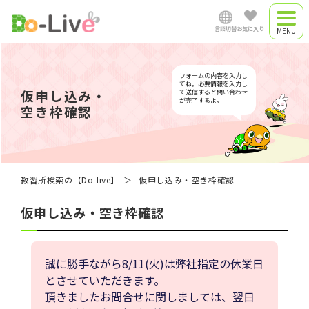
言語切替
お気に入り
合宿教習所
日本語
フォームの内容を入力し
合宿プラン
てね。必要情報を入力し
仮申し込み・
て送信すると問い合わせ
が完了するよ。
空き枠確認
通学教習所
English
中文简体
教習所検索の【Do-live】
仮申し込み・空き枠確認
仮申し込み・空き枠確認
Việt Nam
誠に勝手ながら8/11(火)は弊社指定の休業日
Myanmar
とさせていただきます。
頂きましたお問合せに関しましては、翌日