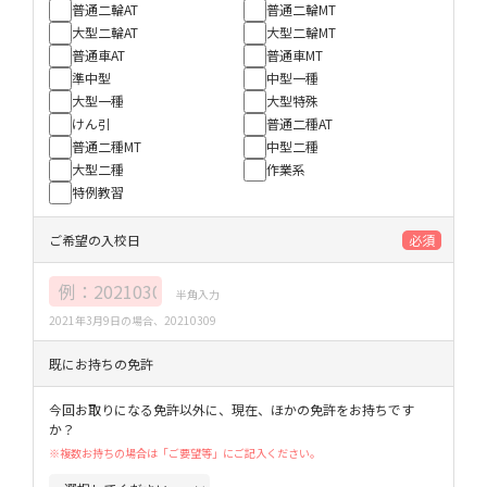
普通二輪AT
普通二輪MT
大型二輪AT
大型二輪MT
普通車AT
普通車MT
準中型
中型一種
大型一種
大型特殊
けん引
普通二種AT
普通二種MT
中型二種
大型二種
作業系
特例教習
ご希望の入校日
必須
半角入力
2021年3月9日の場合、20210309
既にお持ちの免許
今回お取りになる免許以外に、現在、ほかの免許をお持ちです
か？
※複数お持ちの場合は「ご要望等」にご記入ください。