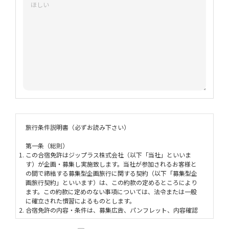
旅行条件説明書（必ずお読み下さい）
第一条（総則）
この合宿免許はジップラス株式会社（以下「当社」といいま
す）が企画・募集し実施致します。当社が参加されるお客様と
の間で締結する募集型企画旅⾏に関する契約（以下「募集型企
画旅行契約」といいます）は、この約款の定めるところにより
ます。この約款に定めのない事項については、法令または⼀般
に確⽴された慣習によるものとします。
合宿免許の内容・条件は、募集広告、パンフレット、内容確認
書面、旅行条件説明書及び
標準旅行業約款募集型企画旅行契約
（PDF）
の部によります。