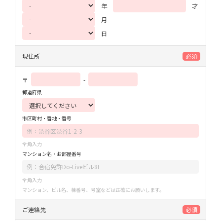
年
才
月
日
現住所
必須
〒
-
都道府県
市区町村・番地・番号
全角入力
マンション名・お部屋番号
全角入力
マンション、ビル名、棟番号、号室などは正確にお願いします。
ご連絡先
必須