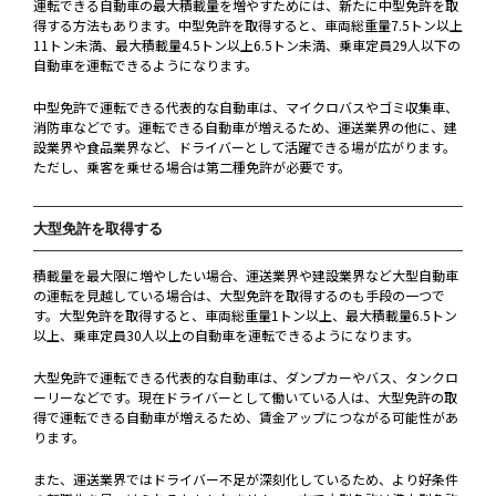
運転できる自動車の最大積載量を増やすためには、新たに中型免許を取
得する方法もあります。中型免許を取得すると、車両総重量7.5トン以上
11トン未満、最大積載量4.5トン以上6.5トン未満、乗車定員29人以下の
自動車を運転できるようになります。
中型免許で運転できる代表的な自動車は、マイクロバスやゴミ収集車、
消防車などです。運転できる自動車が増えるため、運送業界の他に、建
設業界や食品業界など、ドライバーとして活躍できる場が広がります。
ただし、乗客を乗せる場合は第二種免許が必要です。
大型免許を取得する
積載量を最大限に増やしたい場合、運送業界や建設業界など大型自動車
の運転を見越している場合は、大型免許を取得するのも手段の一つで
す。大型免許を取得すると、車両総重量1トン以上、最大積載量6.5トン
以上、乗車定員30人以上の自動車を運転できるようになります。
大型免許で運転できる代表的な自動車は、ダンプカーやバス、タンクロ
ーリーなどです。現在ドライバーとして働いている人は、大型免許の取
得で運転できる自動車が増えるため、賃金アップにつながる可能性があ
ります。
また、運送業界ではドライバー不足が深刻化しているため、より好条件