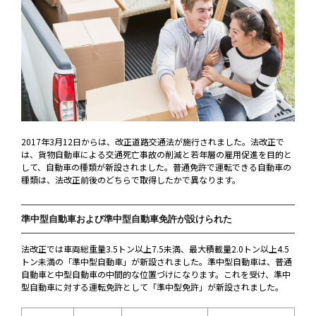
2017年3月12日からは、改正道路交通法が施行されました。法改正で
は、貨物自動車による交通死亡事故の削減と若年層の雇用促進を目的と
して、自動車の種類が新設されました。普通免許で運転できる自動車の
種類は、法改正前後のどちらで取得したかで異なります。
準中型自動車および準中型自動車免許が設けられた
法改正では車両総重量3.5トン以上7.5未満、最大積載量2.0トン以上4.5
トン未満の「準中型自動車」が新設されました。準中型自動車は、普通
自動車と中型自動車の中間的な位置づけになります。これを受け、準中
型自動車に対する運転免許として「準中型免許」が新設されました。