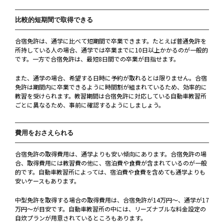
比較的短期間で取得できる
合宿免許は、通学に比べて短期間で卒業できます。たとえば普通免許を
所持している人の場合、通学では卒業までに10日以上かかるのが一般的
です。一方で合宿免許は、最短8日間での卒業が目指せます。
また、通学の場合、希望する日時に予約が取れるとは限りません。合宿
免許は期間内に卒業できるように時間割が組まれているため、効率的に
教習を受けられます。教習期間は合宿免許に対応している自動車教習所
ごとに異なるため、事前に確認するようにしましょう。
費用をおさえられる
合宿免許の取得費用は、通学よりも安い傾向にあります。合宿免許の場
合、取得費用には教習費の他に、宿泊費や食費が含まれているのが一般
的です。自動車教習所によっては、宿泊費や食費を含めても通学よりも
安いケースもあります。
中型免許を取得する場合の取得費用は、合宿免許が14万円～、通学が17
万円～が目安です。自動車教習所の中には、リーズナブルな料金設定の
自炊プランが用意されているところもあります。