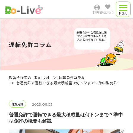
言語切替
お気に入り
合宿教習所
日本語
運転免許や合宿免許に関
合宿プラン
する役に立つ事がたくさ
んまとめられているよ。
運転免許コラム
通学教習所
English
中文简体
教習所検索の【Do-live】
運転免許コラム
普通免許で運転できる最大積載量は何トンまで？準中型免許の概要も解説
Việt Nam
運転免許
2023.06.02
Myanmar
普通免許で運転できる最大積載量は何トンまで？準中
型免許の概要も解説