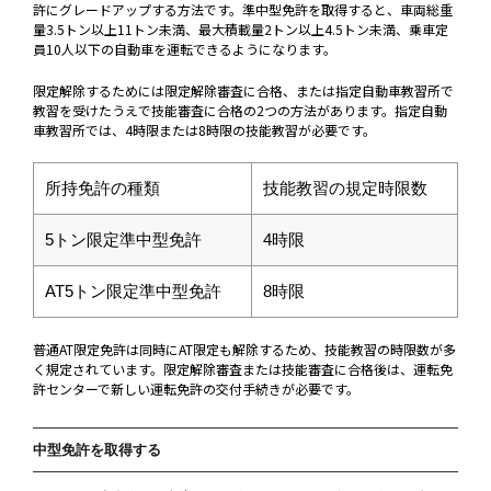
許にグレードアップする方法です。準中型免許を取得すると、車両総重
量3.5トン以上11トン未満、最大積載量2トン以上4.5トン未満、乗車定
員10人以下の自動車を運転できるようになります。
限定解除するためには限定解除審査に合格、または指定自動車教習所で
教習を受けたうえで技能審査に合格の2つの方法があります。指定自動
車教習所では、4時限または8時限の技能教習が必要です。
所持免許の種類
技能教習の規定時限数
5トン限定準中型免許
4時限
AT5トン限定準中型免許
8時限
普通AT限定免許は同時にAT限定も解除するため、技能教習の時限数が多
く規定されています。限定解除審査または技能審査に合格後は、運転免
許センターで新しい運転免許の交付手続きが必要です。
中型免許を取得する