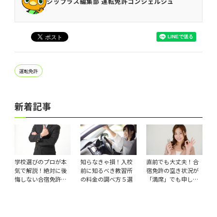
ジップラス編集部 運転免許コンシェルジュ
運転免許
新着記事
学校選びのプロが本
知らなきゃ損！入校
直前でも大丈夫！合
気で解説！絶対に後
前に知るべき教習所
宿免許の空き状況が
悔しない合宿免許の
の料金の調べ方５選
「満席」でも申し込
オススメ校
む方法